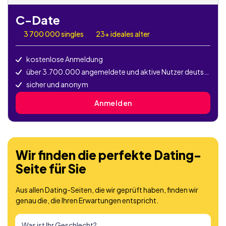
C-Date
3 700 000
singles
23+ ideales alter
kostenlose Anmeldung
über 3.700.000 angemeldete und aktive Nutzer deutschlandweit
sicher und anonym
Anmelden
Wir finden die perfekte Dating-
Seite für Sie
Aus allen Dating-Seiten, die wir geprüft haben, finden wir
genau die, die Ihren Erwartungen entspricht.