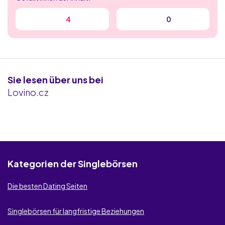
ElitePartner
4
0
Be2
Kultivierte Singles
Sie lesen über uns bei
C-Date
Lovino.cz
RichMeetBeautiful
Kategorien der Singlebörsen
Die besten Dating Seiten
Singlebörsen für langfristige Beziehungen