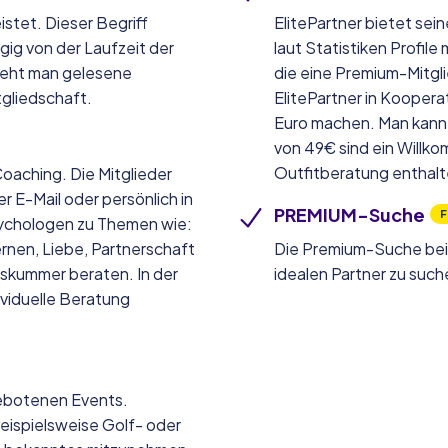
stet. Dieser Begriff
ElitePartner bietet sei
ig von der Laufzeit der
laut Statistiken Profil
steht man gelesene
die eine Premium-Mitgl
gliedschaft.
ElitePartner in Kooperat
Euro machen. Man kann a
von 49€ sind ein Willko
Outfitberatung enthalt
Coaching. Die Mitglieder
r E-Mail oder persönlich in
PREMIUM-Suche
F
ychologen zu Themen wie:
rnen, Liebe, Partnerschaft
Die Premium-Suche bei 
skummer beraten. In der
idealen Partner zu such
ividuelle Beratung
ngebotenen Events.
beispielsweise Golf- oder