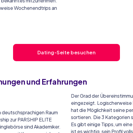
en bekanntes mitzunehmen.
lsweise Wochenendtrips an
Dating-Seite besuchen
nungen und Erfahrungen
Der Grad der Übereinstimmun
eingezeigt. Logischerweise 
hat die Möglichkeit seine p
 im deutschsprachigen Raum
sortieren. Die 3 Kategorien
rship zur PARSHIP ELITE
Es gibt einige Tipps, um eine
inglebörse sind Akademiker.
ist es wichtig, sein Profil v