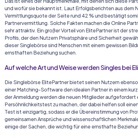
Das ist eines der Hauptmerkmale, mit denen sich diese Par
und wofür sie bekannt ist. Laut Erfolgsberichten aus dem 
Vermittlungsquote der Seite rund 42 % und bestätigt somit
Partnervermittlung. Solche Fakten machen die Online Part
sehr attraktiv. Ein großer Vorteil von ElitePartner ist der s
Profils, der den Nutzern Privatsphäre und Sicherheit gewäh
dieser Singlebörse sind Menschen mit einem gewissen Bild
ernsthaften Beziehung suchen.
Auf welche Art und Weise werden Singles bei El
Die Singlebörse ElitePartner bietet seinen Nutzern ebenso 
einer Matching-Software den idealen Partner in einem kurz
der Anmeldung werden die neuen Mitglieder aufgefordert 
Persöhnlichkeitstest zu machen, der dabei helfen soll eine
Test ist einzigartig, sodass er die Übereinstimmung von Prof
gemeinsamen Ansprüche und wissenschaftlichen Merkmalen 
einige der Sachen, die wichtig für eine ernsthafte Beziehun