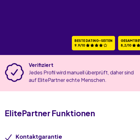
BESTE DATING-SEITEN
GESAMTBE
9.9/10
8,2/10
Verifiziert
Jedes Profil wird manuell überprüft, daher sind
auf ElitePartner echte Menschen.
ElitePartner
Funktionen
Kontaktgarantie