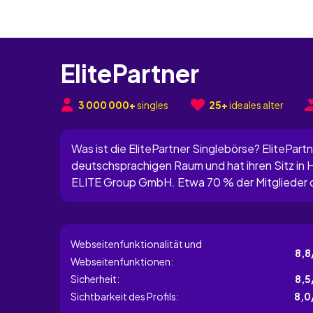
ElitePartner
3 000 000+
singles
25+
ideales alter
Was ist die ElitePartner Singlebörse? ElitePart
deutschsprachigen Raum und hat ihren Sitz in
ELITE Group GmbH. Etwa 70 % der Mitglieder di
eines der Hauptmerkmale, mit denen sich diese
Gesamtbewertung
ist. Laut...
Webseitenfunktionalität und
8,8
Webseitenfunktionen:
Sicherheit:
8,5
Sichtbarkeit des Profils:
8,0