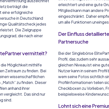
tnervermittlung auszeichnet
erleichtert und eine gute Gr
Netz beträgt die
Mitglied kann man andere Pro
 eine erfolgreiche
eingeschränkt. Daher empfie
nersuche in Deutschland
um alle Funktionen uneinges
trenge Qualitätscheck jedes
rleistet. Die Zielgruppe
Der Einfluss detaillier
ungsgrad, die nach einer
Partnersuche
itePartner vermittelt?
Bei der Singlebörse ElitePart
Profil, das zudem sehr aussag
die Möglichkeit mithilfe
gleichen Niveau ist eine gut
en Zeitraum zu finden. Bei
Nutzer kann in seinem Profil
einen wissenschaftlichen
wem seine Fotos sichtlich si
n „Match“ zu finden. Dieser
Profilinformationen teilen s
ilen anhand ihrer
Checkboxen zu Vorlieben, Fr
vergleicht. Das sind nur
beispielsweise Kinderwunsch
g sind.
Lohnt sich eine Premiu