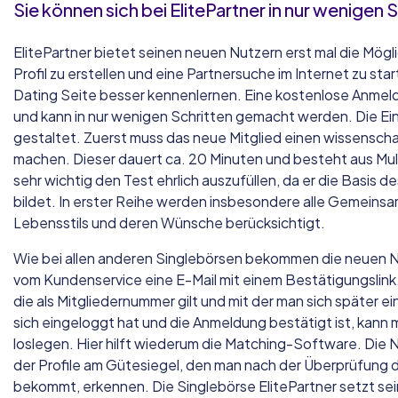
Sie können sich bei ElitePartner in nur wenigen
ElitePartner bietet seinen neuen Nutzern erst mal die Mögli
Profil zu erstellen und eine Partnersuche im Internet zu st
Dating Seite besser kennenlernen. Eine kostenlose Anmeldu
und kann in nur wenigen Schritten gemacht werden. Die Einl
gestaltet. Zuerst muss das neue Mitglied einen wissenscha
machen. Dieser dauert ca. 20 Minuten und besteht aus Mult
sehr wichtig den Test ehrlich auszufüllen, da er die Basis de
bildet. In erster Reihe werden insbesondere alle Gemeins
Lebensstils und deren Wünsche berücksichtigt.
Wie bei allen anderen Singlebörsen bekommen die neuen 
vom Kundenservice eine E-Mail mit einem Bestätigungslink
die als Mitgliedernummer gilt und mit der man sich später
sich eingeloggt hat und die Anmeldung bestätigt ist, kann
loslegen. Hier hilft wiederum die Matching-Software. Die N
der Profile am Gütesiegel, den man nach der Überprüfung
bekommt, erkennen. Die Singlebörse ElitePartner setzt s