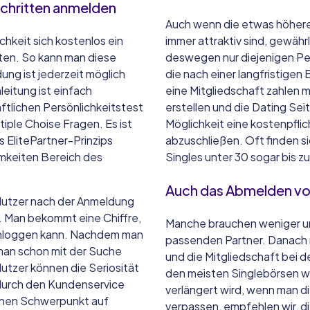
 Schritten anmelden
Auch wenn die etwas höheren
chkeit sich kostenlos ein
immer attraktiv sind, gewährl
arten. So kann man diese
deswegen nur diejenigen Pe
ng ist jederzeit möglich
die nach einer langfristigen 
eitung ist einfach
eine Mitgliedschaft zahlen m
ftlichen Persönlichkeitstest
erstellen und die Dating Se
iple Choise Fragen. Es ist
Möglichkeit eine kostenpflic
s ElitePartner-Prinzips
abzuschließen. Oft finden si
amkeiten Bereich des
Singles unter 30 sogar bis z
Auch das Abmelden von 
Nutzer nach der Anmeldung
. Man bekommt eine Chiffre,
Manche brauchen weniger un
 einloggen kann. Nachdem man
passenden Partner. Danach m
 man schon mit der Suche
und die Mitgliedschaft bei d
utzer können die Seriosität
den meisten Singlebörsen w
 durch den Kundenservice
verlängert wird, wenn man di
einen Schwerpunkt auf
verpassen, empfehlen wir, d