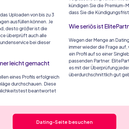
kündigen Sie die Premium-Mi
dass Sie die Kündigungsfris
das Uploaden von bis zu 3
agen ausfüllen können. Je
Wie seriös ist ElitePart
d, desto größer ist die
ce überprüft auch alle
Wegen der Menge an Dating Se
Kundenservice bei dieser
immer wieder die Frage auf, 
ein Profil auf so einer Singl
passenden Partner. ElitePart
ner leicht gemacht
es mit der Überprüfung jedes 
überdurchschnittlich gut ge
en eines Profils erfolgreich
chläge durchschauen. Diese
nlichkeitstest beantwortet
Dating-Seite besuchen