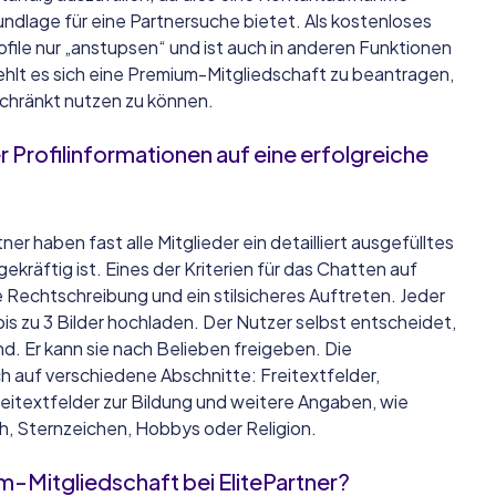
undlage für eine Partnersuche bietet. Als kostenloses
file nur „anstupsen“ und ist auch in anderen Funktionen
hlt es sich eine Premium-Mitgliedschaft zu beantragen,
chränkt nutzen zu können.
ter Profilinformationen auf eine erfolgreiche
ner haben fast alle Mitglieder ein detailliert ausgefülltes
ekräftig ist. Eines der Kriterien für das Chatten auf
e Rechtschreibung und ein stilsicheres Auftreten. Jeder
 bis zu 3 Bilder hochladen. Der Nutzer selbst entscheidet,
nd. Er kann sie nach Belieben freigeben. Die
ich auf verschiedene Abschnitte: Freitextfelder,
eitextfelder zur Bildung und weitere Angaben, wie
, Sternzeichen, Hobbys oder Religion.
m-Mitgliedschaft bei ElitePartner?