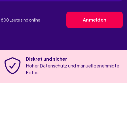
Anmelden
 800
Leute sind
online
Diskret und sicher
Hoher Datenschutz und manuell genehmigte
Fotos.