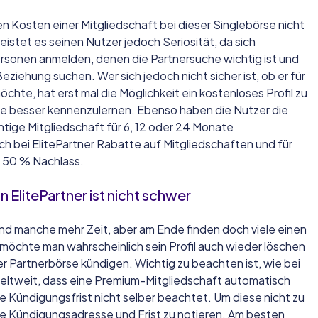
 Kosten einer Mitgliedschaft bei dieser Singlebörse nicht
eistet es seinen Nutzer jedoch Seriosität, da sich
rsonen anmelden, denen die Partnersuche wichtig ist und
Beziehung suchen. Wer sich jedoch nicht sicher ist, ob er für
öchte, hat erst mal die Möglichkeit ein kostenloses Profil zu
ite besser kennenzulernen. Ebenso haben die Nutzer die
htige Mitgliedschaft für 6, 12 oder 24 Monate
ch bei ElitePartner Rabatte auf Mitgliedschaften und für
u 50 % Nachlass.
ElitePartner ist nicht schwer
d manche mehr Zeit, aber am Ende finden doch viele einen
öchte man wahrscheinlich sein Profil auch wieder löschen
er Partnerbörse kündigen. Wichtig zu beachten ist, wie bei
eltweit, dass eine Premium-Mitgliedschaft automatisch
e Kündigungsfrist nicht selber beachtet. Um diese nicht zu
ie Kündigungsadresse und Frist zu notieren. Am besten