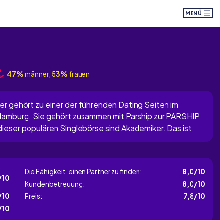
MENÜ
47%
männer,
53%
frauen
ner gehört zu einer der führenden Dating Seiten im
 Hamburg. Sie gehört zusammen mit Parship zur PARSHIP
eser populären Singlebörse sind Akademiker. Das ist
 Partnervermittlung auszeichnet und wofür sie bekannt
Die Fähigkeit, einen Partner zu finden:
8,0/10
/10
Kundenbetreuung:
8,0/10
/10
Preis:
7,8/10
/10