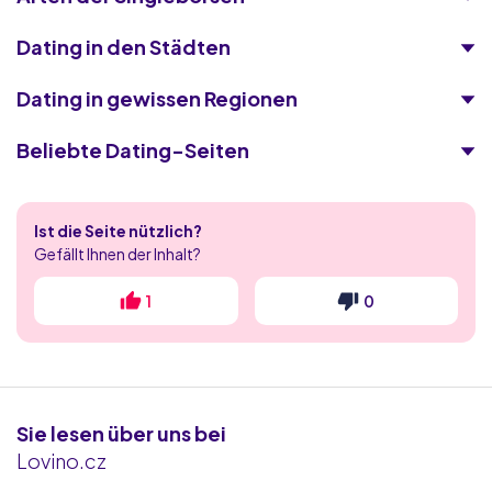
Dating in den Städten
Dating in gewissen Regionen
Beliebte Dating-Seiten
eDarling
Ist die Seite nützlich?
Victoria Milan
Gefällt Ihnen der Inhalt?
ElitePartner
1
0
Be2
Kultivierte Singles
Sie lesen über uns bei
C-Date
Lovino.cz